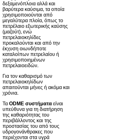
δεξαμενόπλοια αλλά και
βαρύτερα καύσιμα, τα οποία
χρησιμοποιούνται από
μεγαλύτερα πλοία, όπως το
πετρέλαιο εξωτερικής καύσης
(μαζούτ), ενώ
πετρελαιοκηλίδες
προκαλούνται και από την
έκχυση οιωνδήποτε
καταλοίπων πετρελαίου ή
χρησιμοποιημένων
πετρελαιοειδών.
Για τον καθαρισμό των
πετρελαιοκηλίδων
απαιτούνται μήνες ή ακόμα και
χρόνια.
Τα
ODME συστήματα
είναι
υπεύθυνα για τη διατήρηση
της καθαριότητας του
περιβάλλοντος και της
προστασίας του από τους
υδρογονάνθρακες που
περιέχονται στα υγρά