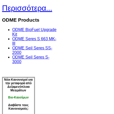
Περισσότερα...
ODME
Products
ODME BioFuel Upgrade
Kit
ODME Seres S 663 MK-
III
ODME Seil Seres SS-
2000
ODME Seil Seres S-
3000
Νέοι Κανονισμοί για
την μεταφορά από
Δεξαμενόπλοια
Μειγμάτων
biofuel blends
Βιο-Καυσίμων
Bio-Fuel Blends
Διαβάστε τους
Κανονισμούς: